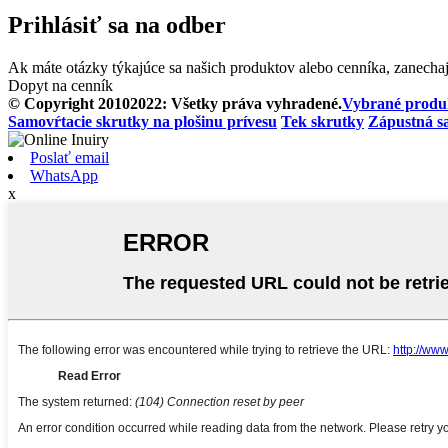
Prihlásiť sa na odber
Ak máte otázky týkajúce sa našich produktov alebo cenníka, zanecha
Dopyt na cenník
© Copyright 20102022: Všetky práva vyhradené.
Vybrané produ
Samovŕtacie skrutky na plošinu prívesu
Tek skrutky
Zápustná s
Poslať email
WhatsApp
x