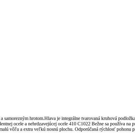
m a samorezným hrotom.Hlava je integrálne tvarovaná kruhová podložka
lentnej ocele a nehrdzavejúcej ocele 410 C1022 Bežne sa používa na p
lú vôľu a extra veľkú nosnú plochu. Odporúčaná rýchlosť pohonu pre 