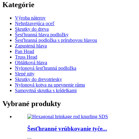
Kategórie
Výroba náterov
Nehrdzavejúca oceľ
Skrutky do dreva
Šesťhranná hlava podložky
Šesťhranná podložka s prírubovou hlavou
Zapustená hlava
Pan Head
Truss Head
Oblátková hlava
Nylonová šesťhranná podložka
Slepé nity
Skrutky do drevotriesky
Nylonová kotva na upevnenie rámu
Samovrtná skrutka s krídelkami
Vybrané produkty
Šesťhranné vrúbkovanie tyče...