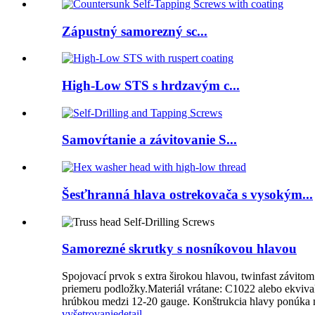
Zápustný samorezný sc...
High-Low STS s hrdzavým c...
Samovŕtanie a závitovanie S...
Šesťhranná hlava ostrekovača s vysokým...
Samorezné skrutky s nosníkovou hlavou
Spojovací prvok s extra širokou hlavou, twinfast závito
priemeru podložky.Materiál vrátane: C1022 alebo ekviva
hrúbkou medzi 12-20 gauge. Konštrukcia hlavy ponúka ma
vyšetrovanie
detail