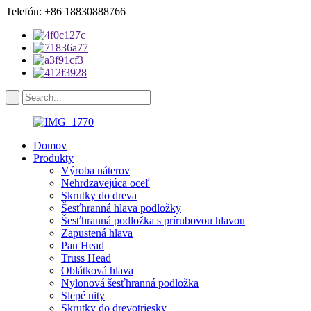
Telefón: +86 18830888766
Domov
Produkty
Výroba náterov
Nehrdzavejúca oceľ
Skrutky do dreva
Šesťhranná hlava podložky
Šesťhranná podložka s prírubovou hlavou
Zapustená hlava
Pan Head
Truss Head
Oblátková hlava
Nylonová šesťhranná podložka
Slepé nity
Skrutky do drevotriesky