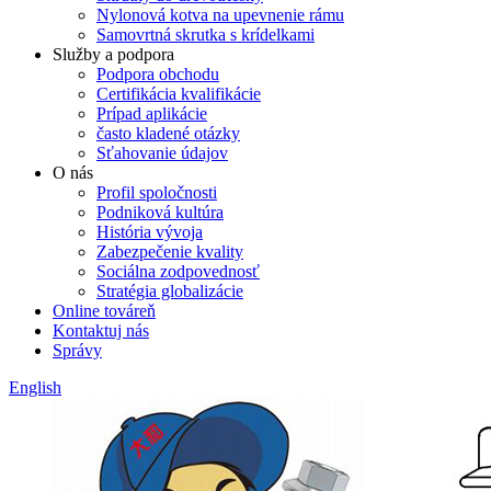
Nylonová kotva na upevnenie rámu
Samovrtná skrutka s krídelkami
Služby a podpora
Podpora obchodu
Certifikácia kvalifikácie
Prípad aplikácie
často kladené otázky
Sťahovanie údajov
O nás
Profil spoločnosti
Podniková kultúra
História vývoja
Zabezpečenie kvality
Sociálna zodpovednosť
Stratégia globalizácie
Online továreň
Kontaktuj nás
Správy
English