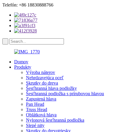
Telefón: +86 18830888766
Domov
Produkty
Výroba náterov
Nehrdzavejúca oceľ
Skrutky do dreva
Šesťhranná hlava podložky
Šesťhranná podložka s prírubovou hlavou
Zapustená hlava
Pan Head
Truss Head
Oblátková hlava
Nylonová šesťhranná podložka
Slepé nity
Skrutky do drevotriesky