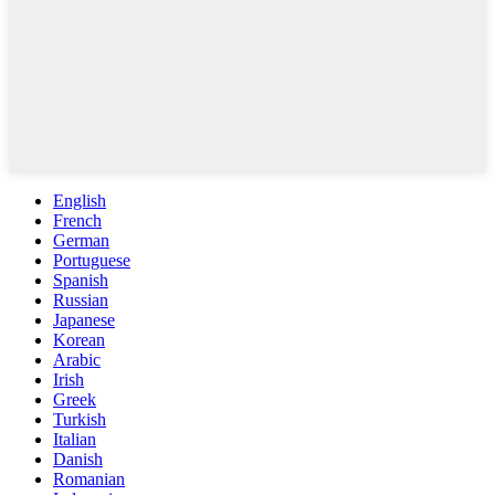
English
French
German
Portuguese
Spanish
Russian
Japanese
Korean
Arabic
Irish
Greek
Turkish
Italian
Danish
Romanian