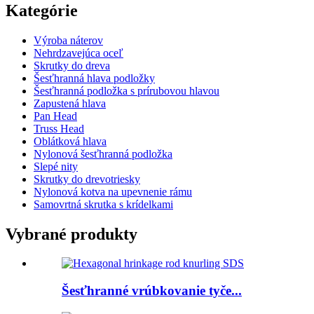
Kategórie
Výroba náterov
Nehrdzavejúca oceľ
Skrutky do dreva
Šesťhranná hlava podložky
Šesťhranná podložka s prírubovou hlavou
Zapustená hlava
Pan Head
Truss Head
Oblátková hlava
Nylonová šesťhranná podložka
Slepé nity
Skrutky do drevotriesky
Nylonová kotva na upevnenie rámu
Samovrtná skrutka s krídelkami
Vybrané produkty
Šesťhranné vrúbkovanie tyče...