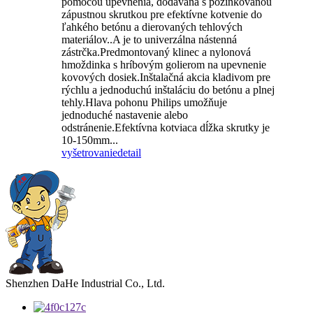
pomocou upevnenia, dodávaná s pozinkovanou
zápustnou skrutkou pre efektívne kotvenie do
ľahkého betónu a dierovaných tehlových
materiálov..A je to univerzálna nástenná
zástrčka.Predmontovaný klinec a nylonová
hmoždinka s hríbovým golierom na upevnenie
kovových dosiek.Inštalačná akcia kladivom pre
rýchlu a jednoduchú inštaláciu do betónu a plnej
tehly.Hlava pohonu Philips umožňuje
jednoduché nastavenie alebo
odstránenie.Efektívna kotviaca dĺžka skrutky je
10-150mm...
vyšetrovanie
detail
Shenzhen DaHe Industrial Co., Ltd.