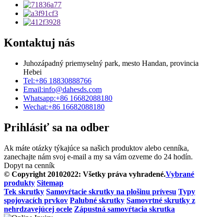
Kontaktuj nás
Juhozápadný priemyselný park, mesto Handan, provincia
Hebei
Tel:
+86 18830888766
Email:
info@dahesds.com
Whatsapp:
+86 16682088180
Wechat:
+86 16682088180
Prihlásiť sa na odber
Ak máte otázky týkajúce sa našich produktov alebo cenníka,
zanechajte nám svoj e-mail a my sa vám ozveme do 24 hodín.
Dopyt na cenník
© Copyright 20102022: Všetky práva vyhradené.
Vybrané
produkty
Sitemap
Tek skrutky
Samovŕtacie skrutky na plošinu prívesu
Typy
spojovacích prvkov
Palubné skrutky
Samovrtné skrutky z
nehrdzavejúcej ocele
Zápustná samovŕtacia skrutka