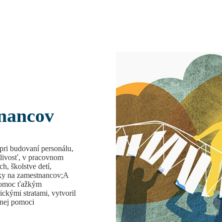
tnancov
pri budovaní personálu,
tlivosť, v pracovnom
ch, školstve detí,
ruky na zamestnancov;A
 pomoc ťažkým
kými stratami, vytvoril
mnej pomoci