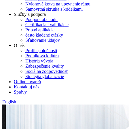
Nylonová kotva na upevnenie rámu
Samovrtná skrutka s krídelkami
Služby a podpora
Podpora obchodu
Certifikácia kvalifikácie
Prípad aplikácie
často kladené otázky
Sťahovanie údajov
O nás
Profil spoločnosti
Podniková kultúra
História vývoja
Zabezpečenie kvality
Sociálna zodpovednosť
Stratégia globalizácie
Online továreň
Kontaktuj nás
Správy
English