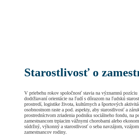
Starostlivosť o zames
V priebehu rokov spoločnosť stavia na významnú pozíciu 
dodržiavaní orientácie na ľudí s dôrazom na ľudskú staros
prostredí, logistike života, kultúrnych a športových aktivitá
osobnostnom raste a pod. aspekty, aby starostlivosť a zá
prostredníctvom zriadenia podniku sociálneho fondu, na
zamestnancom trpiacim vážnymi chorobami alebo ekonomic
súdržný, výkonný a starostlivosť o seba navzájom, vzájo
zamestnancov rodiny.