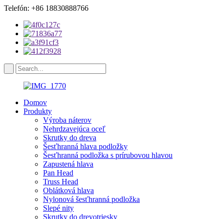
Telefón: +86 18830888766
Domov
Produkty
Výroba náterov
Nehrdzavejúca oceľ
Skrutky do dreva
Šesťhranná hlava podložky
Šesťhranná podložka s prírubovou hlavou
Zapustená hlava
Pan Head
Truss Head
Oblátková hlava
Nylonová šesťhranná podložka
Slepé nity
Skrutky do drevotriesky