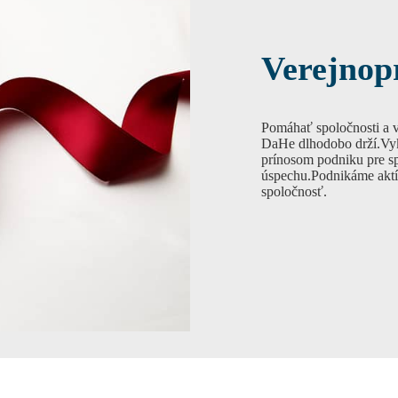
Verejnop
Pomáhať spoločnosti a v
DaHe dlhodobo drží.Vyko
prínosom podniku pre sp
úspechu.Podnikáme aktív
spoločnosť.