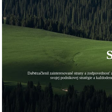
Da
he
začlenil zainteresované strany a zodpovednosť
svojej podnikovej stratégie a každoden