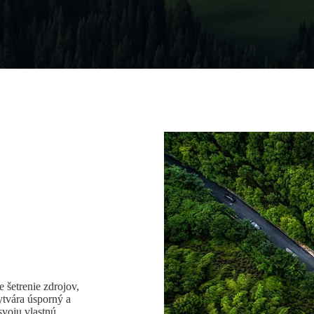
e šetrenie zdrojov,
ytvára úsporný a
svoju vlastnú