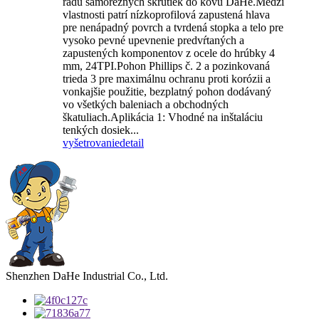
radu samorezných skrutiek do kovu DaHe.Medzi
vlastnosti patrí nízkoprofilová zapustená hlava
pre nenápadný povrch a tvrdená stopka a telo pre
vysoko pevné upevnenie predvŕtaných a
zapustených komponentov z ocele do hrúbky 4
mm, 24TPI.Pohon Phillips č. 2 a pozinkovaná
trieda 3 pre maximálnu ochranu proti korózii a
vonkajšie použitie, bezplatný pohon dodávaný
vo všetkých baleniach a obchodných
škatuliach.Aplikácia 1: Vhodné na inštaláciu
tenkých dosiek...
vyšetrovanie
detail
Shenzhen DaHe Industrial Co., Ltd.