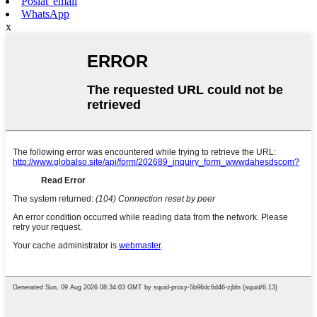
Poslať email
WhatsApp
x