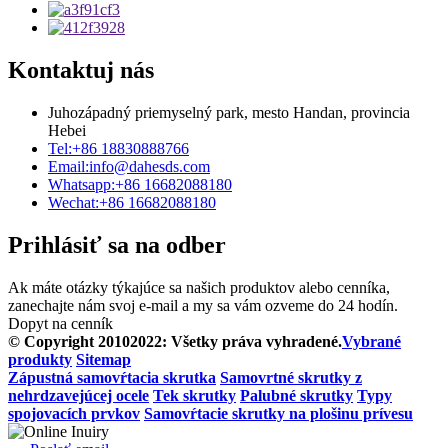
Kontaktuj nás
Juhozápadný priemyselný park, mesto Handan, provincia
Hebei
Tel:
+86 18830888766
Email:
info@dahesds.com
Whatsapp:
+86 16682088180
Wechat:
+86 16682088180
Prihlásiť sa na odber
Ak máte otázky týkajúce sa našich produktov alebo cenníka,
zanechajte nám svoj e-mail a my sa vám ozveme do 24 hodín.
Dopyt na cenník
© Copyright 20102022: Všetky práva vyhradené.
Vybrané
produkty
Sitemap
Zápustná samovŕtacia skrutka
Samovrtné skrutky z
nehrdzavejúcej ocele
Tek skrutky
Palubné skrutky
Typy
spojovacích prvkov
Samovŕtacie skrutky na plošinu prívesu