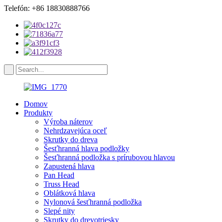
Telefón: +86 18830888766
Domov
Produkty
Výroba náterov
Nehrdzavejúca oceľ
Skrutky do dreva
Šesťhranná hlava podložky
Šesťhranná podložka s prírubovou hlavou
Zapustená hlava
Pan Head
Truss Head
Oblátková hlava
Nylonová šesťhranná podložka
Slepé nity
Skrutky do drevotriesky