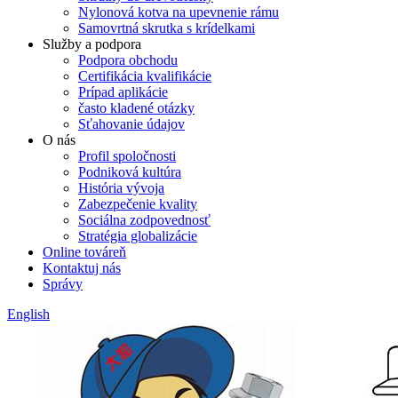
Nylonová kotva na upevnenie rámu
Samovrtná skrutka s krídelkami
Služby a podpora
Podpora obchodu
Certifikácia kvalifikácie
Prípad aplikácie
často kladené otázky
Sťahovanie údajov
O nás
Profil spoločnosti
Podniková kultúra
História vývoja
Zabezpečenie kvality
Sociálna zodpovednosť
Stratégia globalizácie
Online továreň
Kontaktuj nás
Správy
English