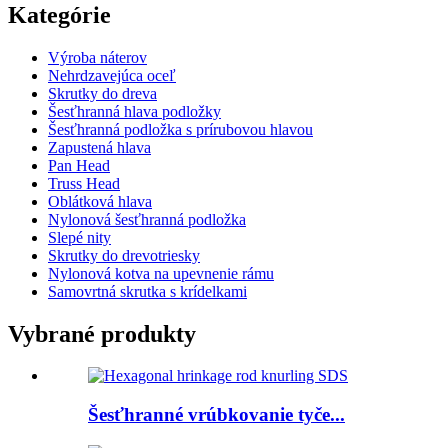
Kategórie
Výroba náterov
Nehrdzavejúca oceľ
Skrutky do dreva
Šesťhranná hlava podložky
Šesťhranná podložka s prírubovou hlavou
Zapustená hlava
Pan Head
Truss Head
Oblátková hlava
Nylonová šesťhranná podložka
Slepé nity
Skrutky do drevotriesky
Nylonová kotva na upevnenie rámu
Samovrtná skrutka s krídelkami
Vybrané produkty
Šesťhranné vrúbkovanie tyče...