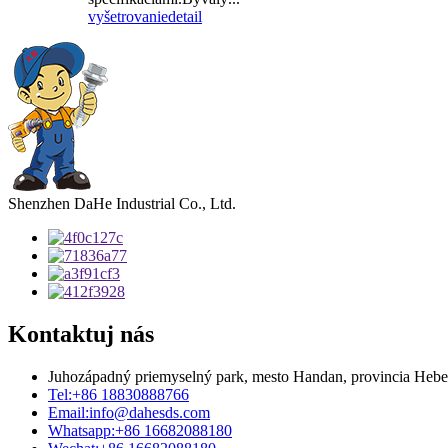
vyšetrovanie
detail
Shenzhen DaHe Industrial Co., Ltd.
Kontaktuj nás
Juhozápadný priemyselný park, mesto Handan, provincia Hebe
Tel:
+86 18830888766
Email:
info@dahesds.com
Whatsapp:
+86 16682088180