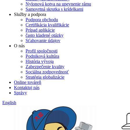
Nylonová kotva na upevnenie rámu
Samovrtná skrutka s krídelkami
Služby a podpora
Podpora obchodu
Certifikácia kvalifikácie
Prípad aplikácie
často kladené otázky
Sťahovanie údajov
O nás
Profil spoločnosti
Podniková kultúra
História vývoja
Zabezpečenie kvality
Sociálna zodpovednosť
Stratégia globalizácie
Online továreň
Kontaktuj nás
Správy
English