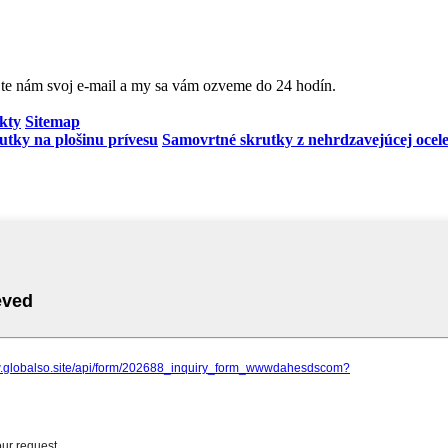
jte nám svoj e-mail a my sa vám ozveme do 24 hodín.
kty
Sitemap
utky na plošinu prívesu
Samovrtné skrutky z nehrdzavejúcej ocel