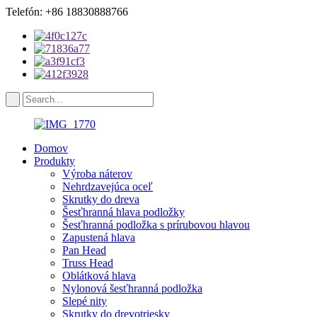
Telefón: +86 18830888766
Domov
Produkty
Výroba náterov
Nehrdzavejúca oceľ
Skrutky do dreva
Šesťhranná hlava podložky
Šesťhranná podložka s prírubovou hlavou
Zapustená hlava
Pan Head
Truss Head
Oblátková hlava
Nylonová šesťhranná podložka
Slepé nity
Skrutky do drevotriesky