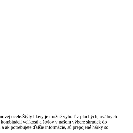
novej ocele.Štýly hlavy je možné vybrať z plochých, oválnych
kombinácií veľkostí a štýlov v našom výbere skrutiek do
 a ak potrebujete ďalšie informácie, sú prepojené hárky so