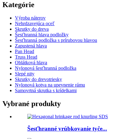
Kategórie
Výroba náterov
Nehrdzavejúca oceľ
Skrutky do dreva
Šesťhranná hlava podložky
Šesťhranná podložka s prírubovou hlavou
Zapustená hlava
Pan Head
Truss Head
Oblátková hlava
Nylonová šesťhranná podložka
Slepé nity
Skrutky do drevotriesky
Nylonová kotva na upevnenie rámu
Samovrtná skrutka s krídelkami
Vybrané produkty
Šesťhranné vrúbkovanie tyče...