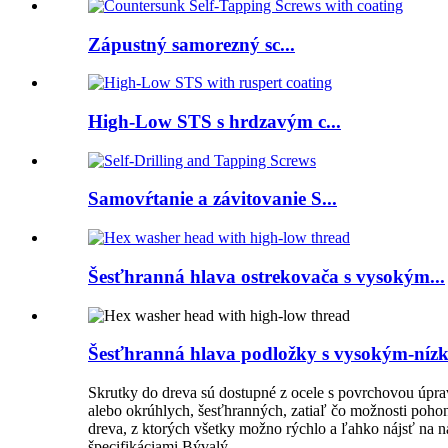
Zápustný samorezný sc...
High-Low STS s hrdzavým c...
Samovŕtanie a závitovanie S...
Šesťhranná hlava ostrekovača s vysokým...
Šesťhranná hlava podložky s vysokým-níz
Skrutky do dreva sú dostupné z ocele s povrchovou úpra
alebo okrúhlych, šesťhranných, zatiaľ čo možnosti poho
dreva, z ktorých všetky možno rýchlo a ľahko nájsť na naš
špecifikáciami.Bývalý...