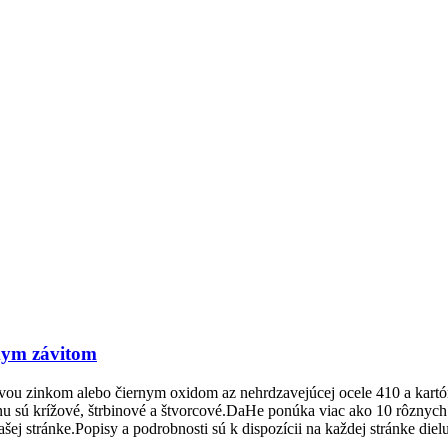
kym závitom
vou zinkom alebo čiernym oxidom az nehrdzavejúcej ocele 410 a kartó
nu sú krížové, štrbinové a štvorcové.DaHe ponúka viac ako 10 rôznych 
ej stránke.Popisy a podrobnosti sú k dispozícii na každej stránke dielu