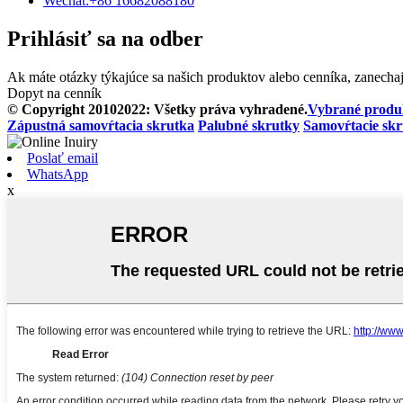
Wechat:
+86 16682088180
Prihlásiť sa na odber
Ak máte otázky týkajúce sa našich produktov alebo cenníka, zanecha
Dopyt na cenník
© Copyright 20102022: Všetky práva vyhradené.
Vybrané produ
Zápustná samovŕtacia skrutka
Palubné skrutky
Samovŕtacie skr
Poslať email
WhatsApp
x