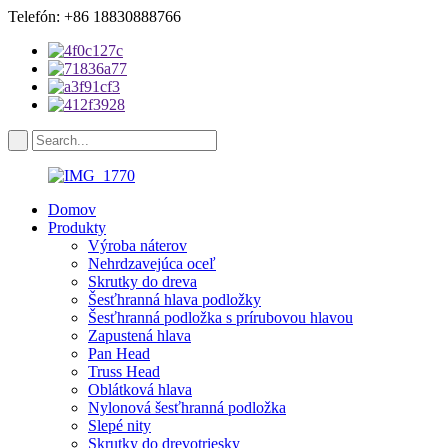
Telefón: +86 18830888766
Domov
Produkty
Výroba náterov
Nehrdzavejúca oceľ
Skrutky do dreva
Šesťhranná hlava podložky
Šesťhranná podložka s prírubovou hlavou
Zapustená hlava
Pan Head
Truss Head
Oblátková hlava
Nylonová šesťhranná podložka
Slepé nity
Skrutky do drevotriesky