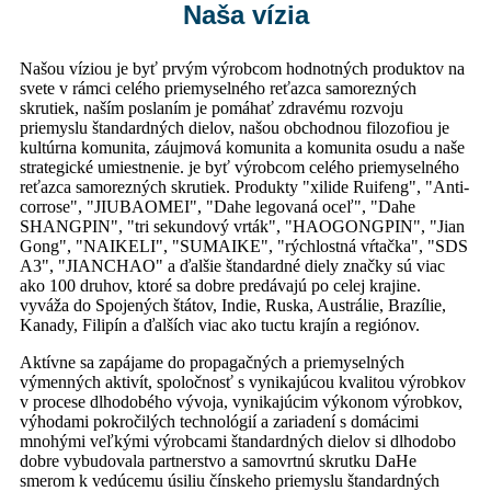
Naša vízia
Našou víziou je byť prvým výrobcom hodnotných produktov na
svete v rámci celého priemyselného reťazca samorezných
skrutiek, naším poslaním je pomáhať zdravému rozvoju
priemyslu štandardných dielov, našou obchodnou filozofiou je
kultúrna komunita, záujmová komunita a komunita osudu a naše
strategické umiestnenie. je byť výrobcom celého priemyselného
reťazca samorezných skrutiek. Produkty "xilide Ruifeng", "Anti-
corrose", "JIUBAOMEI", "Dahe legovaná oceľ", "Dahe
SHANGPIN", "tri sekundový vrták", "HAOGONGPIN", "Jian
Gong", "NAIKELI", "SUMAIKE", "rýchlostná vŕtačka", "SDS
A3", "JIANCHAO" a ďalšie štandardné diely značky sú viac
ako 100 druhov, ktoré sa dobre predávajú po celej krajine.
vyváža do Spojených štátov, Indie, Ruska, Austrálie, Brazílie,
Kanady, Filipín a ďalších viac ako tuctu krajín a regiónov.
Aktívne sa zapájame do propagačných a priemyselných
výmenných aktivít, spoločnosť s vynikajúcou kvalitou výrobkov
v procese dlhodobého vývoja, vynikajúcim výkonom výrobkov,
výhodami pokročilých technológií a zariadení s domácimi
mnohými veľkými výrobcami štandardných dielov si dlhodobo
dobre vybudovala partnerstvo a samovrtnú skrutku DaHe
smerom k vedúcemu úsiliu čínskeho priemyslu štandardných