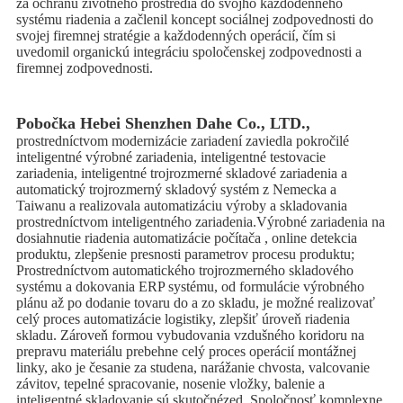
za ochranu životného prostredia do svojho každodenného
systému riadenia a začlenil koncept sociálnej zodpovednosti do
svojej firemnej stratégie a každodenných operácií, čím si
uvedomil organickú integráciu spoločenskej zodpovednosti a
firemnej zodpovednosti.
Pobočka Hebei Shenzhen Dahe Co., LTD.,
prostredníctvom modernizácie zariadení zaviedla pokročilé
inteligentné výrobné zariadenia, inteligentné testovacie
zariadenia, inteligentné trojrozmerné skladové zariadenia a
automatický trojrozmerný skladový systém z Nemecka a
Taiwanu a realizovala automatizáciu výroby a skladovania
prostredníctvom inteligentného zariadenia.Výrobné zariadenia na
dosiahnutie riadenia automatizácie počítača , online detekcia
produktu, zlepšenie presnosti parametrov procesu produktu;
Prostredníctvom automatického trojrozmerného skladového
systému a dokovania ERP systému, od formulácie výrobného
plánu až po dodanie tovaru do a zo skladu, je možné realizovať
celý proces automatizácie logistiky, zlepšiť úroveň riadenia
skladu. Zároveň formou vybudovania vzdušného koridoru na
prepravu materiálu prebehne celý proces operácií montážnej
linky, ako je česanie za studena, narážanie chvosta, valcovanie
závitov, tepelné spracovanie, nosenie vložky, balenie a
inteligentné skladovanie sú skutočnézed. Spoločnosť komplexne