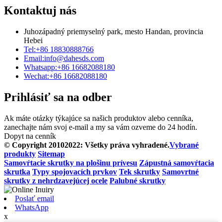
Kontaktuj nás
Juhozápadný priemyselný park, mesto Handan, provincia
Hebei
Tel:
+86 18830888766
Email:
info@dahesds.com
Whatsapp:
+86 16682088180
Wechat:
+86 16682088180
Prihlásiť sa na odber
Ak máte otázky týkajúce sa našich produktov alebo cenníka,
zanechajte nám svoj e-mail a my sa vám ozveme do 24 hodín.
Dopyt na cenník
© Copyright 20102022: Všetky práva vyhradené.
Vybrané
produkty
Sitemap
Samovŕtacie skrutky na plošinu prívesu
Zápustná samovŕtacia
skrutka
Typy spojovacích prvkov
Tek skrutky
Samovrtné
skrutky z nehrdzavejúcej ocele
Palubné skrutky
Poslať email
WhatsApp
x