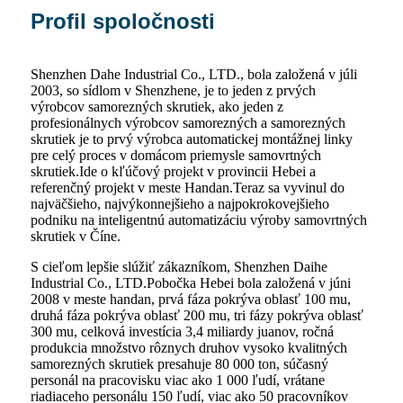
Profil spoločnosti
Shenzhen Dahe Industrial Co., LTD., bola založená v júli
2003, so sídlom v Shenzhene, je to jeden z prvých
výrobcov samorezných skrutiek, ako jeden z
profesionálnych výrobcov samorezných a samorezných
skrutiek je to prvý výrobca automatickej montážnej linky
pre celý proces v domácom priemysle samovrtných
skrutiek.Ide o kľúčový projekt v provincii Hebei a
referenčný projekt v meste Handan.Teraz sa vyvinul do
najväčšieho, najvýkonnejšieho a najpokrokovejšieho
podniku na inteligentnú automatizáciu výroby samovrtných
skrutiek v Číne.
S cieľom lepšie slúžiť zákazníkom, Shenzhen Daihe
Industrial Co., LTD.Pobočka Hebei bola založená v júni
2008 v meste handan, prvá fáza pokrýva oblasť 100 mu,
druhá fáza pokrýva oblasť 200 mu, tri fázy pokrýva oblasť
300 mu, celková investícia 3,4 miliardy juanov, ročná
produkcia množstvo rôznych druhov vysoko kvalitných
samorezných skrutiek presahuje 80 000 ton, súčasný
personál na pracovisku viac ako 1 000 ľudí, vrátane
riadiaceho personálu 150 ľudí, viac ako 50 pracovníkov