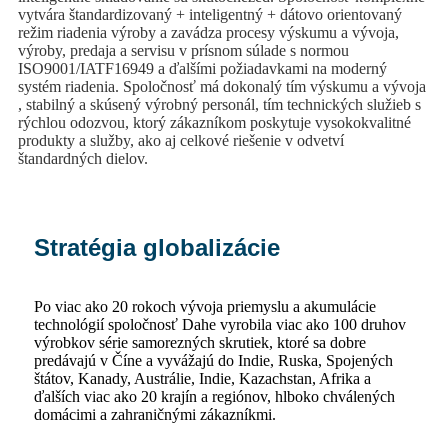
vytvára štandardizovaný + inteligentný + dátovo orientovaný
režim riadenia výroby a zavádza procesy výskumu a vývoja,
výroby, predaja a servisu v prísnom súlade s normou
ISO9001/IATF16949 a ďalšími požiadavkami na moderný
systém riadenia. Spoločnosť má dokonalý tím výskumu a vývoja
, stabilný a skúsený výrobný personál, tím technických služieb s
rýchlou odozvou, ktorý zákazníkom poskytuje vysokokvalitné
produkty a služby, ako aj celkové riešenie v odvetví
štandardných dielov.
Stratégia globalizácie
Po viac ako 20 rokoch vývoja priemyslu a akumulácie
technológií spoločnosť Dahe vyrobila viac ako 100 druhov
výrobkov série samorezných skrutiek, ktoré sa dobre
predávajú v Číne a vyvážajú do Indie, Ruska, Spojených
štátov, Kanady, Austrálie, Indie, Kazachstan, Afrika a
ďalších viac ako 20 krajín a regiónov, hlboko chválených
domácimi a zahraničnými zákazníkmi.