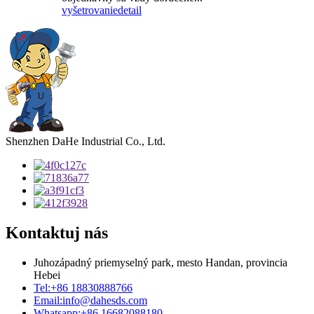
vyšetrovanie
detail
Shenzhen DaHe Industrial Co., Ltd.
Kontaktuj nás
Juhozápadný priemyselný park, mesto Handan, provincia
Hebei
Tel:
+86 18830888766
Email:
info@dahesds.com
Whatsapp:
+86 16682088180