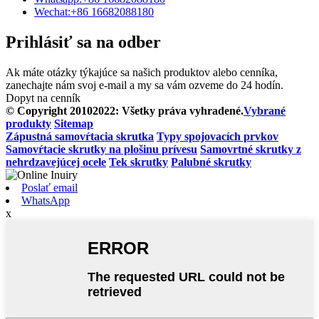
Wechat:
+86 16682088180
Prihlásiť sa na odber
Ak máte otázky týkajúce sa našich produktov alebo cenníka,
zanechajte nám svoj e-mail a my sa vám ozveme do 24 hodín.
Dopyt na cenník
© Copyright 20102022: Všetky práva vyhradené.
Vybrané
produkty
Sitemap
Zápustná samovŕtacia skrutka
Typy spojovacích prvkov
Samovŕtacie skrutky na plošinu prívesu
Samovrtné skrutky z
nehrdzavejúcej ocele
Tek skrutky
Palubné skrutky
Poslať email
WhatsApp
x