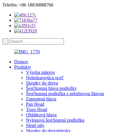
Telefón: +86 18830888766
Domov
Produkty
Výroba náterov
Nehrdzavejúca oceľ
Skrutky do dreva
Šesťhranná hlava podložky
Šesťhranná podložka s prírubovou hlavou
Zapustená hlava
Pan Head
Truss Head
Oblátková hlava
Nylonová šesťhranná podložka
Slepé nity
Skrutky do drevotriesky