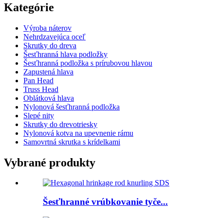
Kategórie
Výroba náterov
Nehrdzavejúca oceľ
Skrutky do dreva
Šesťhranná hlava podložky
Šesťhranná podložka s prírubovou hlavou
Zapustená hlava
Pan Head
Truss Head
Oblátková hlava
Nylonová šesťhranná podložka
Slepé nity
Skrutky do drevotriesky
Nylonová kotva na upevnenie rámu
Samovrtná skrutka s krídelkami
Vybrané produkty
Šesťhranné vrúbkovanie tyče...