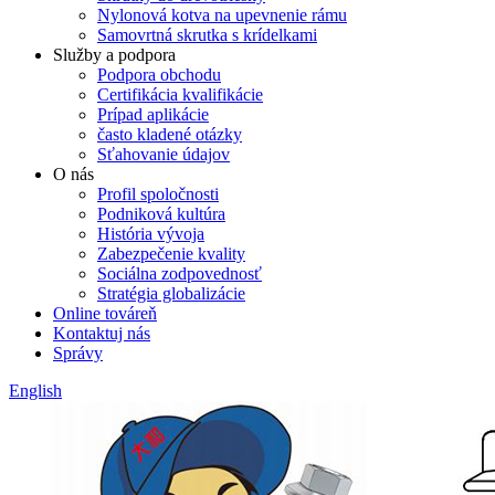
Nylonová kotva na upevnenie rámu
Samovrtná skrutka s krídelkami
Služby a podpora
Podpora obchodu
Certifikácia kvalifikácie
Prípad aplikácie
často kladené otázky
Sťahovanie údajov
O nás
Profil spoločnosti
Podniková kultúra
História vývoja
Zabezpečenie kvality
Sociálna zodpovednosť
Stratégia globalizácie
Online továreň
Kontaktuj nás
Správy
English