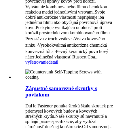
povrchovej úpravy kovov proti korózii ，
Vytváranie kombinovaného filmu chemickou
reakciou medzi jednotlivými vrstvami.Svoje
dobré antikorózne vlastnosti nepripisuje iba
jedinému filmu ako obyčajná povrchová úprava
kovu.Poskytuje vynikajúcu odolnosť proti
korózii prostredníctvom kombinovaného filmu.
Pozostáva z troch vrstiev: ‧Vrstva kovového
zinku ‧Vysokokvalitná antikorózna chemická
konverzná fólia ‧Pevný keramický povrchový
náter Jedinečná vlastnosť Ruspert Coa...
vyšetrovanie
detail
Zápustné samorezné skrutky s
povlakom
DaHe Fastener ponúka širokú škálu skrutiek pre
priemysel kovových budov a kovových
strešných krytín.Naše skrutky sú navrhnuté a
spĺňajú prísne špecifikácie, aby vydržali
náročnosť dnešnej konštrukcie.Od samoreznej a