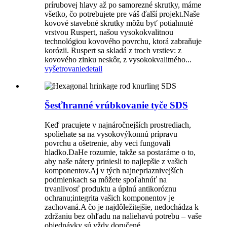
prírubovej hlavy až po samorezné skrutky, máme
všetko, čo potrebujete pre váš ďalší projekt.Naše
kovové stavebné skrutky môžu byť potiahnuté
vrstvou Ruspert, našou vysokokvalitnou
technológiou kovového povrchu, ktorá zabraňuje
korózii. Ruspert sa skladá z troch vrstiev: z
kovového zinku neskôr, z vysokokvalitného...
vyšetrovanie
detail
Šesťhranné vrúbkovanie tyče SDS
Keď pracujete v najnáročnejších prostrediach,
spoliehate sa na vysokovýkonnú prípravu
povrchu a ošetrenie, aby veci fungovali
hladko.DaHe rozumie, takže sa postaráme o to,
aby naše nátery priniesli to najlepšie z vašich
komponentov.Aj v tých najnepriaznivejších
podmienkach sa môžete spoľahnúť na
trvanlivosť produktu a úplnú antikoróznu
ochranu;integrita vašich komponentov je
zachovaná.A čo je najdôležitejšie, nedochádza k
zdržaniu bez ohľadu na naliehavú potrebu – vaše
objednávky sú vždy doručené...