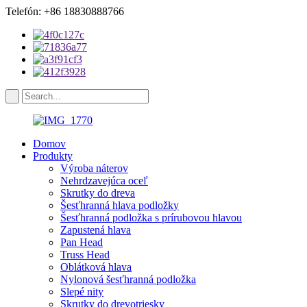
Telefón: +86 18830888766
Domov
Produkty
Výroba náterov
Nehrdzavejúca oceľ
Skrutky do dreva
Šesťhranná hlava podložky
Šesťhranná podložka s prírubovou hlavou
Zapustená hlava
Pan Head
Truss Head
Oblátková hlava
Nylonová šesťhranná podložka
Slepé nity
Skrutky do drevotriesky