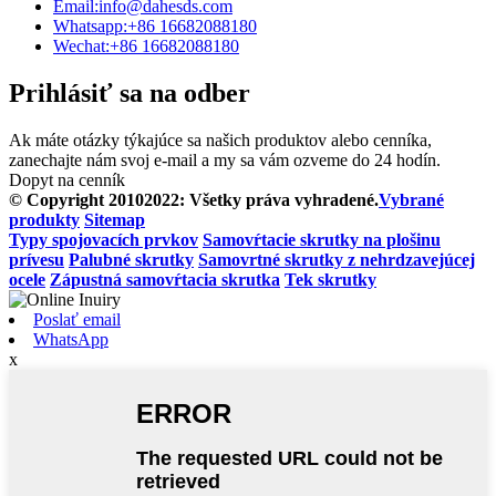
Email:
info@dahesds.com
Whatsapp:
+86 16682088180
Wechat:
+86 16682088180
Prihlásiť sa na odber
Ak máte otázky týkajúce sa našich produktov alebo cenníka,
zanechajte nám svoj e-mail a my sa vám ozveme do 24 hodín.
Dopyt na cenník
© Copyright 20102022: Všetky práva vyhradené.
Vybrané
produkty
Sitemap
Typy spojovacích prvkov
Samovŕtacie skrutky na plošinu
prívesu
Palubné skrutky
Samovrtné skrutky z nehrdzavejúcej
ocele
Zápustná samovŕtacia skrutka
Tek skrutky
Poslať email
WhatsApp
x