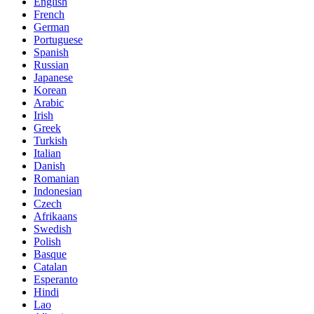
English
French
German
Portuguese
Spanish
Russian
Japanese
Korean
Arabic
Irish
Greek
Turkish
Italian
Danish
Romanian
Indonesian
Czech
Afrikaans
Swedish
Polish
Basque
Catalan
Esperanto
Hindi
Lao