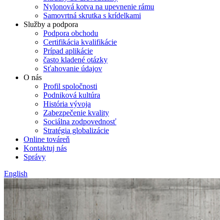
Nylonová kotva na upevnenie rámu
Samovrtná skrutka s krídelkami
Služby a podpora
Podpora obchodu
Certifikácia kvalifikácie
Prípad aplikácie
často kladené otázky
Sťahovanie údajov
O nás
Profil spoločnosti
Podniková kultúra
História vývoja
Zabezpečenie kvality
Sociálna zodpovednosť
Stratégia globalizácie
Online továreň
Kontaktuj nás
Správy
English