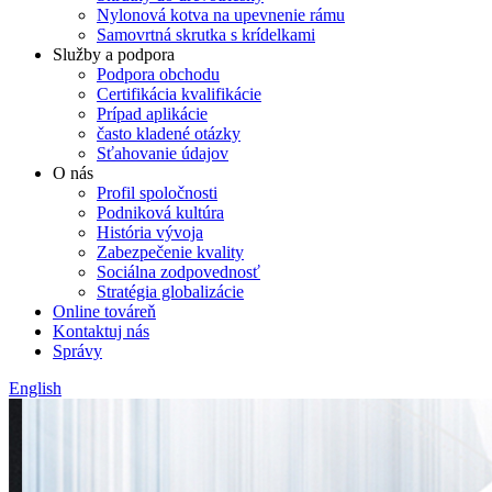
Nylonová kotva na upevnenie rámu
Samovrtná skrutka s krídelkami
Služby a podpora
Podpora obchodu
Certifikácia kvalifikácie
Prípad aplikácie
často kladené otázky
Sťahovanie údajov
O nás
Profil spoločnosti
Podniková kultúra
História vývoja
Zabezpečenie kvality
Sociálna zodpovednosť
Stratégia globalizácie
Online továreň
Kontaktuj nás
Správy
English