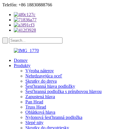
Telefón: +86 18830888766
Domov
Produkty
Výroba náterov
Nehrdzavejúca oceľ
Skrutky do dreva
Šesťhranná hlava podložky
Šesťhranná podložka s prírubovou hlavou
Zapustená hlava
Pan Head
Truss Head
Oblátková hlava
Nylonová šesťhranná podložka
Slepé nity
Skrutky do drevotriesky