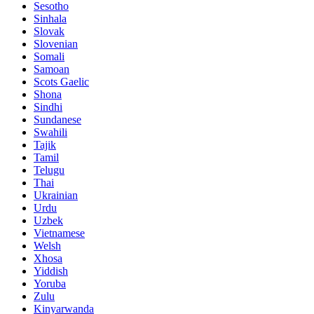
Sesotho
Sinhala
Slovak
Slovenian
Somali
Samoan
Scots Gaelic
Shona
Sindhi
Sundanese
Swahili
Tajik
Tamil
Telugu
Thai
Ukrainian
Urdu
Uzbek
Vietnamese
Welsh
Xhosa
Yiddish
Yoruba
Zulu
Kinyarwanda