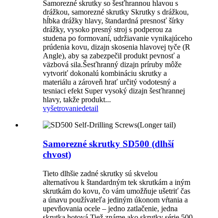
Samorezné skrutky so šesťhrannou hlavou s
drážkou, samorezné skrutky Skrutky s drážkou,
hĺbka drážky hlavy, štandardná presnosť šírky
drážky, vysoko presný stroj s podperou za
studena po formovaní, udržiavanie vynikajúceho
prúdenia kovu, dizajn skosenia hlavovej tyče (R
Angle), aby sa zabezpečil produkt pevnosť a
väzbová sila.Šesťhranný dizajn príruby môže
vytvoriť dokonalú kombináciu skrutky a
materiálu a zároveň hrať určitý vodotesný a
tesniaci efekt Super vysoký dizajn šesťhrannej
hlavy, takže produkt...
vyšetrovanie
detail
Samorezné skrutky SD500 (dlhší
chvost)
Tieto dlhšie zadné skrutky sú skvelou
alternatívou k štandardným tek skrutkám a iným
skrutkám do kovu, čo vám umožňuje ušetriť čas
a únavu používateľa jediným úkonom vŕtania a
upevňovania ocele – jedno zatlačenie, jedna
skrutka hotová.Tiež známe ako skrutky série 500,