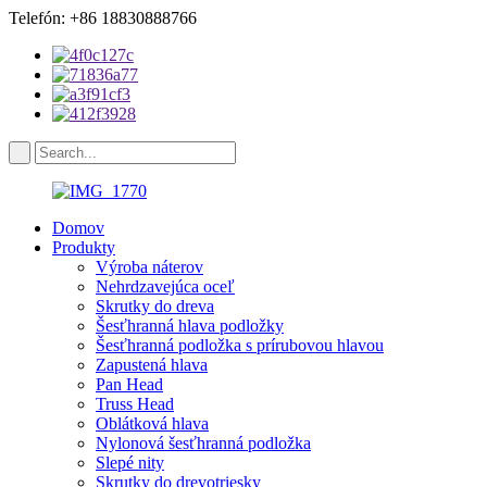
Telefón: +86 18830888766
Domov
Produkty
Výroba náterov
Nehrdzavejúca oceľ
Skrutky do dreva
Šesťhranná hlava podložky
Šesťhranná podložka s prírubovou hlavou
Zapustená hlava
Pan Head
Truss Head
Oblátková hlava
Nylonová šesťhranná podložka
Slepé nity
Skrutky do drevotriesky