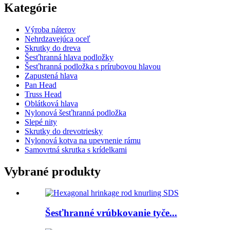
Kategórie
Výroba náterov
Nehrdzavejúca oceľ
Skrutky do dreva
Šesťhranná hlava podložky
Šesťhranná podložka s prírubovou hlavou
Zapustená hlava
Pan Head
Truss Head
Oblátková hlava
Nylonová šesťhranná podložka
Slepé nity
Skrutky do drevotriesky
Nylonová kotva na upevnenie rámu
Samovrtná skrutka s krídelkami
Vybrané produkty
Šesťhranné vrúbkovanie tyče...