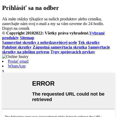
Prihlásiť sa na odber
Ak máte otázky týkajúce sa našich produktov alebo cenníka,
zanechajte nám svoj e-mail a my sa vám ozveme do 24 hodín.
Dopyt na cenník
© Copyright 20102022: Všetky práva vyhradené.
Vybrané
produkty
Sitemap
Samovrtné skrutky z nehrdzavejúcej ocele
Tek skrutky
Palubné skrutky
Zápustná samovŕtacia skrutka
Samovŕtacie
skrutky na plošinu prívesu
Typy spojovacích prvkov
Poslať email
WhatsApp
x