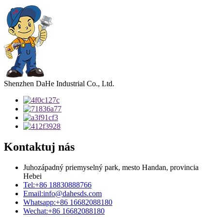
Shenzhen DaHe Industrial Co., Ltd.
Kontaktuj nás
Juhozápadný priemyselný park, mesto Handan, provincia
Hebei
Tel:
+86 18830888766
Email:
info@dahesds.com
Whatsapp:
+86 16682088180
Wechat:
+86 16682088180