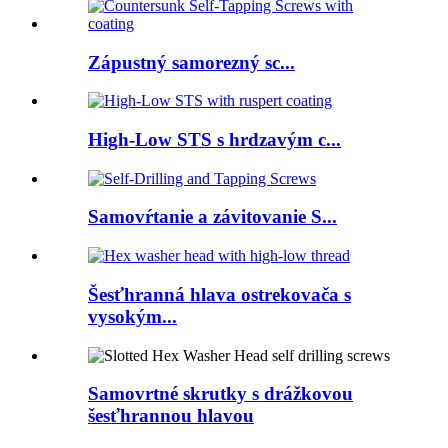
Zápustný samorezný sc...
High-Low STS s hrdzavým c...
Samovŕtanie a závitovanie S...
Šesťhranná hlava ostrekovača s
vysokým...
Samovrtné skrutky s drážkovou
šesťhrannou hlavou