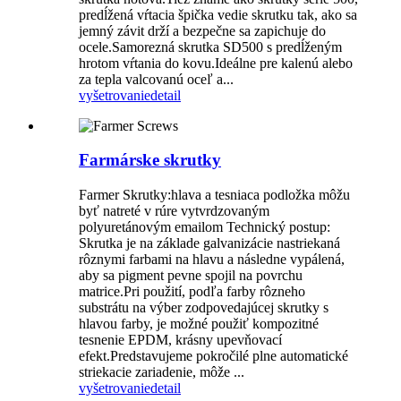
predĺžená vŕtacia špička vedie skrutku tak, ako sa
jemný závit drží a bezpečne sa zapichuje do
ocele.Samorezná skrutka SD500 s predĺženým
hrotom vŕtania do kovu.Ideálne pre kalenú alebo
za tepla valcovanú oceľ a...
vyšetrovanie
detail
Farmárske skrutky
Farmer Skrutky:hlava a tesniaca podložka môžu
byť natreté v rúre vytvrdzovaným
polyuretánovým emailom Technický postup:
Skrutka je na základe galvanizácie nastriekaná
rôznymi farbami na hlavu a následne vypálená,
aby sa pigment pevne spojil na povrchu
matrice.Pri použití, podľa farby rôzneho
substrátu na výber zodpovedajúcej skrutky s
hlavou farby, je možné použiť kompozitné
tesnenie EPDM, krásny upevňovací
efekt.Predstavujeme pokročilé plne automatické
striekacie zariadenie, môže ...
vyšetrovanie
detail