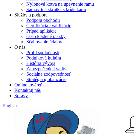
Nylonová kotva na upevnenie rámu
Samovrtná skrutka s krídelkami
Služby a podpora
Podpora obchodu
Certifikácia kvalifikácie
Prípad aplikácie
často kladené otázky
Sťahovanie údajov
O nás
Profil spoločnosti
Podniková kultúra
História vývoja
Zabezpečenie kvality
Sociálna zodpovednosť
Stratégia globalizácie
Online továreň
Kontaktuj nás
Správy
English