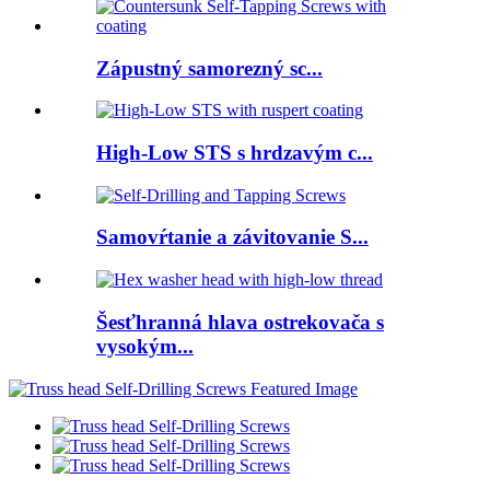
Zápustný samorezný sc...
High-Low STS s hrdzavým c...
Samovŕtanie a závitovanie S...
Šesťhranná hlava ostrekovača s
vysokým...