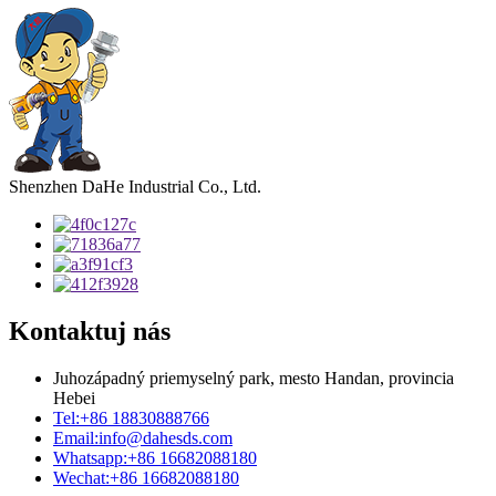
Shenzhen DaHe Industrial Co., Ltd.
Kontaktuj nás
Juhozápadný priemyselný park, mesto Handan, provincia
Hebei
Tel:
+86 18830888766
Email:
info@dahesds.com
Whatsapp:
+86 16682088180
Wechat:
+86 16682088180