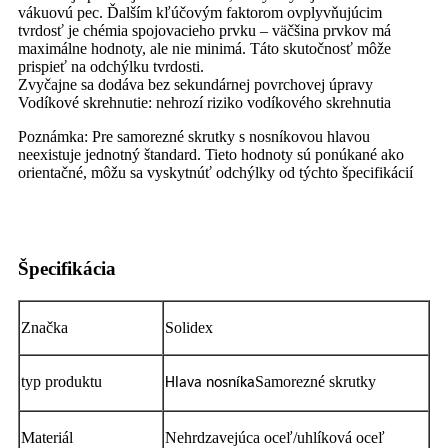
vákuovú pec. Ďalším kľúčovým faktorom ovplyvňujúcim
tvrdosť je chémia spojovacieho prvku – väčšina prvkov má
maximálne hodnoty, ale nie minimá. Táto skutočnosť môže
prispieť na odchýlku tvrdosti.
Zvyčajne sa dodáva bez sekundárnej povrchovej úpravy
Vodíkové skrehnutie: nehrozí riziko vodíkového skrehnutia
Poznámka: Pre samorezné skrutky s nosníkovou hlavou
neexistuje jednotný štandard. Tieto hodnoty sú ponúkané ako
orientačné, môžu sa vyskytnúť odchýlky od týchto špecifikácií
Špecifikácia
Značka
Solidex
typ produktu
Samorezné skrutky
Hlava nosníka
Materiál
Nehrdzavejúca oceľ/uhlíková oceľ