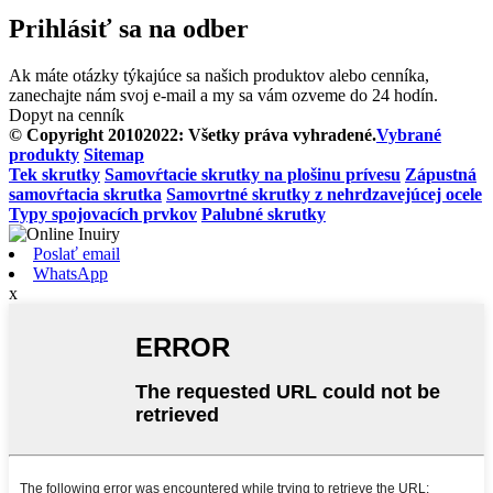
Prihlásiť sa na odber
Ak máte otázky týkajúce sa našich produktov alebo cenníka,
zanechajte nám svoj e-mail a my sa vám ozveme do 24 hodín.
Dopyt na cenník
© Copyright 20102022: Všetky práva vyhradené.
Vybrané
produkty
Sitemap
Tek skrutky
Samovŕtacie skrutky na plošinu prívesu
Zápustná
samovŕtacia skrutka
Samovrtné skrutky z nehrdzavejúcej ocele
Typy spojovacích prvkov
Palubné skrutky
Poslať email
WhatsApp
x