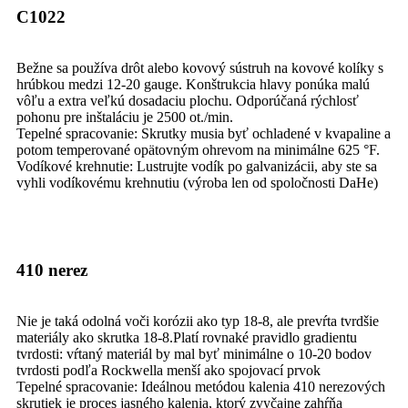
C1022
Bežne sa používa drôt alebo kovový sústruh na kovové kolíky s
hrúbkou medzi 12-20 gauge. Konštrukcia hlavy ponúka malú
vôľu a extra veľkú dosadaciu plochu. Odporúčaná rýchlosť
pohonu pre inštaláciu je 2500 ot./min.
Tepelné spracovanie: Skrutky musia byť ochladené v kvapaline a
potom temperované opätovným ohrevom na minimálne 625 °F.
Vodíkové krehnutie: Lustrujte vodík po galvanizácii, aby ste sa
vyhli vodíkovému krehnutiu (výroba len od spoločnosti DaHe)
410 nerez
Nie je taká odolná voči korózii ako typ 18-8, ale prevŕta tvrdšie
materiály ako skrutka 18-8.Platí rovnaké pravidlo gradientu
tvrdosti: vŕtaný materiál by mal byť minimálne o 10-20 bodov
tvrdosti podľa Rockwella menší ako spojovací prvok
Tepelné spracovanie: Ideálnou metódou kalenia 410 nerezových
skrutiek je proces jasného kalenia, ktorý zvyčajne zahŕňa