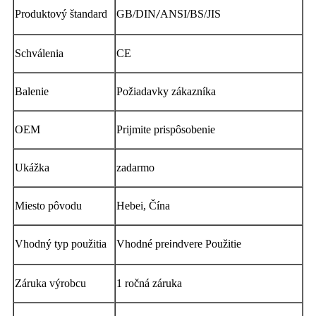
Produktový štandard
GB/DIN
ANSI/BS/JIS
/
Schválenia
CE
Balenie
Požiadavky zákazníka
OEM
Prijmite prispôsobenie
Ukážka
zadarmo
Miesto pôvodu
Hebei, Čína
Vhodný typ použitia
Vhodné pre
dvere Použitie
in
Záruka výrobcu
1 ročná záruka