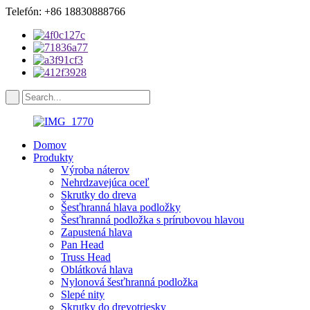
Telefón: +86 18830888766
Domov
Produkty
Výroba náterov
Nehrdzavejúca oceľ
Skrutky do dreva
Šesťhranná hlava podložky
Šesťhranná podložka s prírubovou hlavou
Zapustená hlava
Pan Head
Truss Head
Oblátková hlava
Nylonová šesťhranná podložka
Slepé nity
Skrutky do drevotriesky