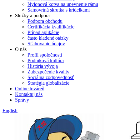
Nylonová kotva na upevnenie rámu
Samovrtná skrutka s krídelkami
Služby a podpora
Podpora obchodu
Certifikácia kvalifikácie
Prípad aplikácie
často kladené otázky
Sťahovanie údajov
O nás
Profil spoločnosti
Podniková kultúra
História vývoja
Zabezpečenie kvality
Sociálna zodpovednosť
Stratégia globalizácie
Online továreň
Kontaktuj nás
Správy
English