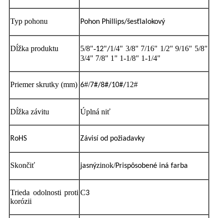
Typ pohonu
Pohon Phillips/šesťlalokový
Dĺžka produktu
5/8"-
"
1/4" 3/8" 7/16" 1/2" 9/16" 5/8"
12
/
3/4" 7/8" 1" 1-1/8" 1-1/4"
Priemer skrutky (mm)
#/
12#
6
7#/8#/10#/
Dĺžka závitu
Úplná niť
RoHS
Závisí od požiadavky
Skončiť
zinok/
jasný
Prispôsobené
iná farba
Trieda odolnosti proti
C
3
korózii