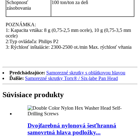
Schopnosť
100 ton/ton za deň
zásobovania
POZNÁMKA:
1: Kapacita vrtáka: 8 g (0,75-2,5 mm ocele), 10 g (0,75-3,5 mm
ocele)
2:Typ ovládača: Philips P2
3: Rýchlosť inštalácie: 2300-2500 ot./min Max. rýchlosť vŕtania
Predchádzajúce:
Samorezné skrutky s oblátkovou hlavou
Ďalšie:
Samorezné skrutky Torx® / Six-labe Pan Head
Súvisiace produkty
Dvojfarebná nylonová šesťhranná
samovrtná hlava podložky...