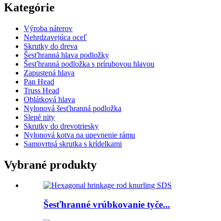
Kategórie
Výroba náterov
Nehrdzavejúca oceľ
Skrutky do dreva
Šesťhranná hlava podložky
Šesťhranná podložka s prírubovou hlavou
Zapustená hlava
Pan Head
Truss Head
Oblátková hlava
Nylonová šesťhranná podložka
Slepé nity
Skrutky do drevotriesky
Nylonová kotva na upevnenie rámu
Samovrtná skrutka s krídelkami
Vybrané produkty
Šesťhranné vrúbkovanie tyče...