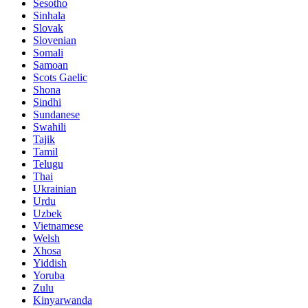
Sesotho
Sinhala
Slovak
Slovenian
Somali
Samoan
Scots Gaelic
Shona
Sindhi
Sundanese
Swahili
Tajik
Tamil
Telugu
Thai
Ukrainian
Urdu
Uzbek
Vietnamese
Welsh
Xhosa
Yiddish
Yoruba
Zulu
Kinyarwanda